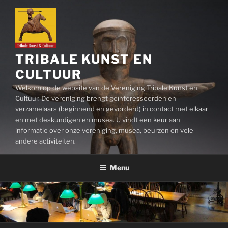
Ga
naar
de
inhoud
TRIBALE KUNST EN
CULTUUR
Welkom op de website van de Vereniging Tribale Kunst en
Cultuur. De vereniging brengt geïnteresseerden en
verzamelaars (beginnend en gevorderd) in contact met elkaar
en met deskundigen en musea. U vindt een keur aan
informatie over onze vereniging, musea, beurzen en vele
andere activiteiten.
Menu