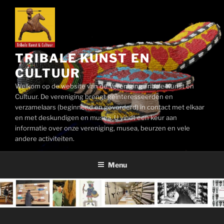
Ga
naar
de
inhoud
TRIBALE KUNST EN
CULTUUR
Welkom op de website van de Vereniging Tribale Kunst en
Cultuur. De vereniging brengt geïnteresseerden en
verzamelaars (beginnend en gevorderd) in contact met elkaar
en met deskundigen en musea. U vindt een keur aan
informatie over onze vereniging, musea, beurzen en vele
andere activiteiten.
Menu