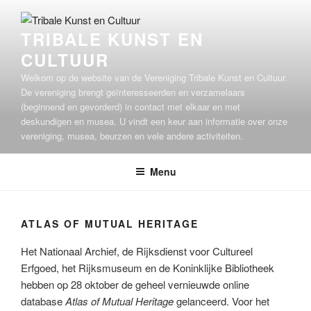
Ga
naar
TRIBALE KUNST EN
de
CULTUUR
inhoud
Welkom op de website van de Vereniging Tribale Kunst en Cultuur.
De vereniging brengt geïnteresseerden en verzamelaars
(beginnend en gevorderd) in contact met elkaar en met
deskundigen en musea. U vindt een keur aan informatie over onze
vereniging, musea, beurzen en vele andere activiteiten.
Menu
ATLAS OF MUTUAL HERITAGE
Het Nationaal Archief, de Rijksdienst voor Cultureel
Erfgoed, het Rijksmuseum en de Koninklijke Bibliotheek
hebben op 28 oktober de geheel vernieuwde online
database
Atlas of Mutual Heritage
gelanceerd. Voor het