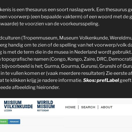
ekenis is een thesaurus een soort naslagwerk. Een thesaurus 
een voorwerp (een bepaalde vakterm) of een woord met de 
waarde) te voorzien van de voorkeursspeling.
ldculturen (Tropenmuseum, Museum Volkenkunde, Wereldm
erg handig om te zien of de spelling van het voorwerp/volk da
is met de term die in de musea in Nederland wordt gebruikt. 
an topografische namen (Congo, Kongo, Zaire, DRC, Democrat
 bijvoorbeeld is het; Gurma, Gourma, Gurunsi, Grunshi of Gu
 in te vullen komen er (vaak meerdere resultaten) Zie eerste a
t te klikken krijg je nadere informatie.
Skos: prefLabel
geeft
weede afbeelding hieironder.