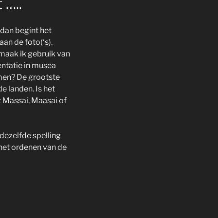
 …..
dan begint het
an de foto(‘s).
 maak ik gebruik van
entatie in musea
rmen? De grootste
de landen. Is het
 Massai, Maasai of
 dezelfde spelling
het ordenen van de