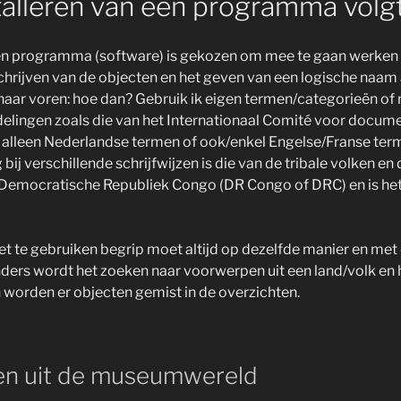
talleren van een programma volgt
 een programma (software) is gekozen om mee te gaan werken 
chrijven van de objecten en het geven van een logische naam a
 naar voren: hoe dan? Gebruik ik eigen termen/categorieën of
elingen zoals die van het Internationaal Comité voor docum
ik alleen Nederlandse termen of ook/enkel Engelse/Franse te
bij verschillende schrijfwijzen is die van de tribale volken en 
Democratische Republiek Congo (DR Congo of DRC) en is het
het te gebruiken begrip moet altijd op dezelfde manier en met
ders wordt het zoeken naar voorwerpen uit een land/volk en 
n worden er objecten gemist in de overzichten.
en uit de museumwereld