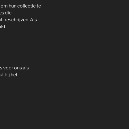
om hun collectie te
es die
t beschrijven. Als
kt.
s voor ons als
t bij het