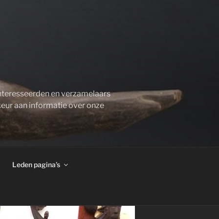
ïnteresseerden en verzamelaars
keur aan informatie over onze
Leden pagina’s