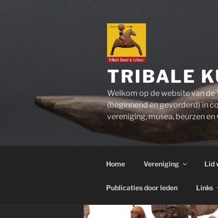
Ga
naar
de
inhoud
TRIBALE K
Welkom op de website van de V
(beginnend en gevorderd) in co
vereniging, musea, beurzen en v
Home
Vereniging
Lid
Publicaties door leden
Links