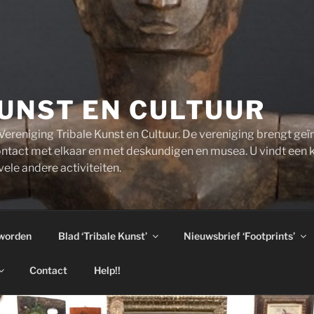
UNST EN CULTUUR
ereniging Tribale Kunst en Cultuur. De vereniging brengt ge
ntact met elkaar en met deskundigen en musea. U vindt een 
ele andere activiteiten.
 worden
Blad ‘Tribale Kunst’
Nieuwsbrief ‘Footprints’
Contact
Help!!