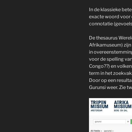
In de klassieke bet
exacte woord voor 
connotatie (gevoels
De thesaurus Were
Afrikamuseum) zijn 
in overeenstemming 
voor de spelling v
Congo??) en volken;
term in het zoekvak
Door op een resultaa
Gurunsi weer. Zie t