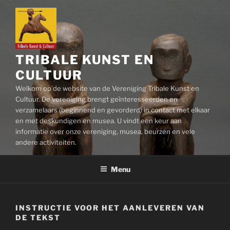
Ga
naar
de
inhoud
TRIBALE KUNST EN
CULTUUR
Welkom op de website van de Vereniging Tribale Kunst en
Cultuur. De vereniging brengt geïnteresseerden en
verzamelaars (beginnend en gevorderd) in contact met elkaar
en met deskundigen en musea. U vindt een keur aan
informatie over onze vereniging, musea, beurzen en vele
andere activiteiten.
Menu
INSTRUCTIE VOOR HET AANLEVEREN VAN
DE TEKST