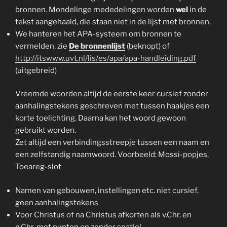
bronnen. Mondelinge mededelingen worden
wel
in de
tekst aangehaald, die staan niet in de lijst met bronnen.
We hanteren het APA-systeem om bronnen te
vermelden, zie
De bronnenlijst
(beknopt) of
http://itswww.uvt.nl/lis/es/apa/apa-handleiding.pdf
(uitgebreid)
Vreemde woorden altijd de eerste keer cursief zonder
aanhalingstekens geschreven met tussen haakjes een
korte toelichting. Daarna kan het woord gewoon
gebruikt worden.
Zet altijd een verbindingsstreepje tussen een naam en
een zelfstandig naamwoord. Voorbeeld: Mossi-popjes,
Toeareg-slot
Namen van gebouwen, instellingen etc. niet cursief,
geen aanhalingstekens
Voor Christus of na Christus afkorten als v.Chr. en
n.Chr. met punten en zonder spatie!