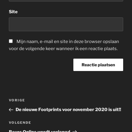
Site
Mijn naam, e-mail en site in deze browser opslaan
voor de volgende keer wanneer ik een reactie plaats.
Berichtnavigatie
Vorig
VORIGE
bericht
De nieuwe Footprints voor november 2020 is uit!!
Volgend
VOLGENDE
bericht
Beurs Online wordt verlengd