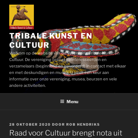
Ga
naar
de
inhoud
TRIBALE KUNST EN
CULTUUR
Welkom op de website van de Vereniging Tribale Kunst en
Cultuur. De vereniging brengt geïnteresseerden en
verzamelaars (beginnend en gevorderd) in contact met elkaar
en met deskundigen en musea. U vindt een keur aan
informatie over onze vereniging, musea, beurzen en vele
andere activiteiten.
Menu
GEPLAATST
28 OKTOBER 2020
DOOR
ROB HENDRIKS
OP
Raad voor Cultuur brengt nota uit