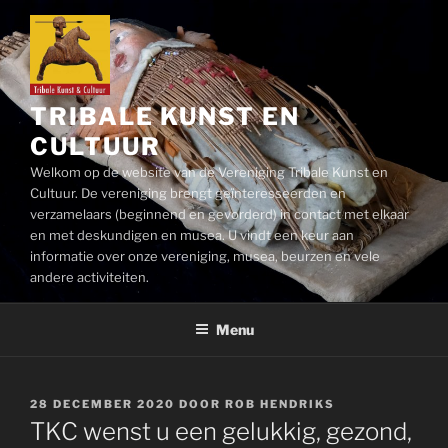
Ga
naar
de
inhoud
TRIBALE KUNST EN
CULTUUR
Welkom op de website van de Vereniging Tribale Kunst en
Cultuur. De vereniging brengt geïnteresseerden en
verzamelaars (beginnend en gevorderd) in contact met elkaar
en met deskundigen en musea. U vindt een keur aan
informatie over onze vereniging, musea, beurzen en vele
andere activiteiten.
Menu
GEPLAATST
28 DECEMBER 2020
DOOR
ROB HENDRIKS
OP
TKC wenst u een gelukkig, gezond,