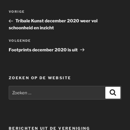
Berichtnavigatie
Vorig
VORIGE
bericht
Tribale Kunst december 2020 weer vol
schoonheid en inzicht
Volgend
VOLGENDE
bericht
Footprints december 2020 is uit
ZOEKEN OP DE WEBSITE
Zoeken
Zoeke
naar:
BERICHTEN UIT DE VERENIGING