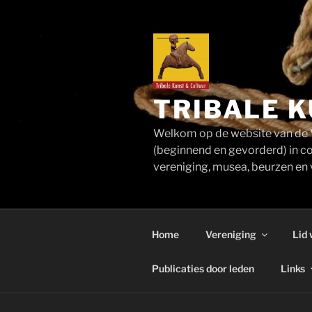
Ga
naar
de
inhoud
TRIBALE K
Welkom op de website van de V
(beginnend en gevorderd) in co
vereniging, musea, beurzen en v
Home
Vereniging
Lid
Publicaties door leden
Links