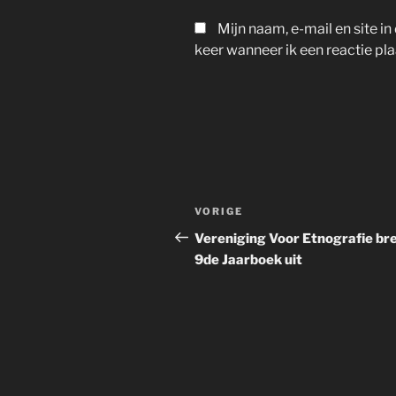
Mijn naam, e-mail en site 
keer wanneer ik een reactie pla
Berichtnavigatie
Vorig
VORIGE
bericht
Vereniging Voor Etnografie br
9de Jaarboek uit