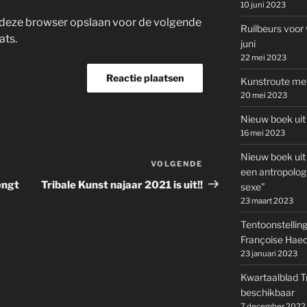
10 juni 2023
in deze browser opslaan voor de volgende
Ruilbeurs voor 
ats.
juni
22 mei 2023
Kunstroute met
20 mei 2023
Nieuw boek uit
16 mei 2023
Nieuw boek uit
VOLGENDE
Volgend
een antropolog
bericht
engt
Tribale Kunst najaar 2021 is uit!!
sexe”
23 maart 2023
Tentoonstelling
Françoise Haec
23 januari 2023
Kwartaalblad T
beschikbaar
7 december 2022