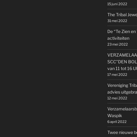
15 juni 2022
The Tribal Jewel
31 mei 2022
De “Te Zien en
activiteiten
23 mei 2022
VERZAMELAAR
SCC”DEN BOLD
van 11 tot 16 
17 mei 2022
Vereniging Trib
advies uitgebr
12 mei 2022
Verzamelaarsbe
Waspik
6 april 2022
Twee nieuwe b