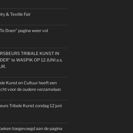
ry & Textile Fair
 Te Doen” pagina weer vol
SBEURS TRIBALE KUNST IN
ER” te WASPIK OP 12 JUNI a.s.
UUR.
ale Kunst en Cultuur heeft een
acht voor de oudere verzamelaar.
urs Tribale Kunst zondag 12 juni
oeken toegevoegd aan de pagina