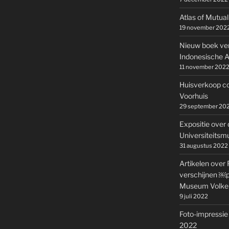
Atlas of Mutual
19 november 202
Nieuw boek ve
Indonesische A
11 november 202
Huisverkoop co
Voorhuis
29 september 20
Expositie over 
Universiteits
31 augustus 2022
Artikelen over 
verschijnen ￼pa
Museum Volke
9 juli 2022
Foto-impressie 
2022