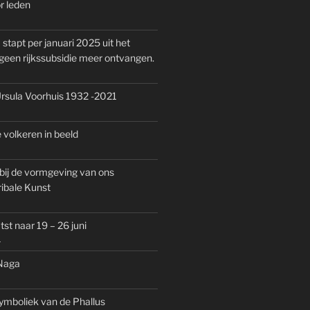
r leden
tapt per januari 2025 uit het
en rijkssubsidie meer ontvangen.
rsula Voorhuis 1932 -2021
 volkeren in beeld
bij de vormgeving van ons
ribale Kunst
st naar 19 – 26 juni
1
 Naga
ymboliek van de Phallus