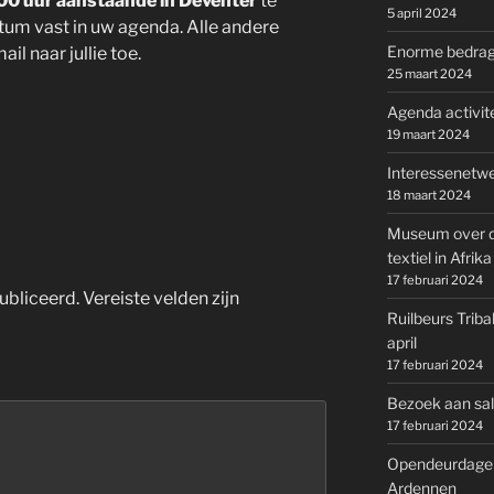
00 uur aanstaande in Deventer
te
5 april 2024
tum vast in uw agenda. Alle andere
Enorme bedrage
l naar jullie toe.
25 maart 2024
Agenda activite
19 maart 2024
Interessenetwe
18 maart 2024
Museum over d
textiel in Afrika
17 februari 2024
ubliceerd.
Vereiste velden zijn
Ruilbeurs Triba
april
17 februari 2024
Bezoek aan salo
17 februari 2024
Opendeurdagen 
Ardennen