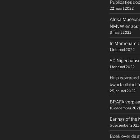
Publicaties doo
22 maart 2022
Afrika Museum s
NMvW en zou ge
3 maart 2022
In Memoriam U
1 februari 2022
50 Nigeriaanse
1 februari 2022
Hulp gevraagd 
kwartaalblad T
25 januari 2022
BRAFA verplaat
16 december 202
Earings of the
6 december 2021
Boek over de s