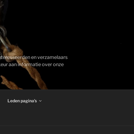
ïnteresseerden en verzamelaars
keur aan informatie over onze
Leden pagina’s