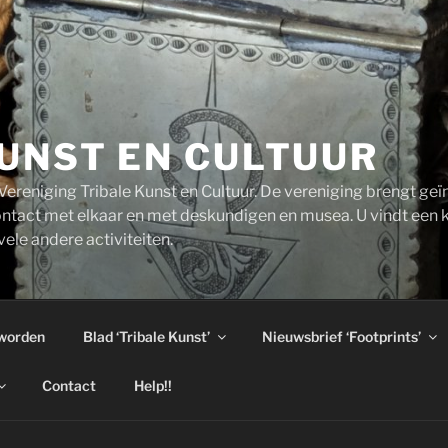
UNST EN CULTUUR
ereniging Tribale Kunst en Cultuur. De vereniging brengt ge
ntact met elkaar en met deskundigen en musea. U vindt een 
ele andere activiteiten.
 worden
Blad ‘Tribale Kunst’
Nieuwsbrief ‘Footprints’
Contact
Help!!