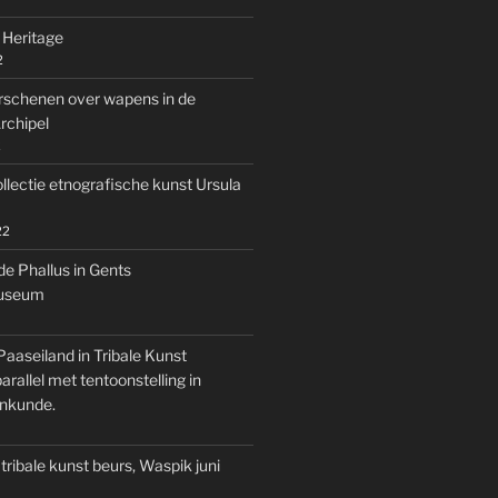
 Heritage
2
rschenen over wapens in de
rchipel
2
llectie etnografische kunst Ursula
22
de Phallus in Gents
museum
Paaseiland in Tribale Kunst
rallel met tentoonstelling in
nkunde.
tribale kunst beurs, Waspik juni