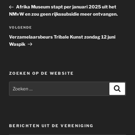
bericht
Afrika Museum stapt per januari 2025 uit het
NMvW en zou geen rijkssubsidie meer ontvangen.
Volgend
VOLGENDE
bericht
Verzamelaarsbeurs Tribale Kunst zondag 12 juni
Waspik
ZOEKEN OP DE WEBSITE
Zoeken
Zoeke
naar:
BERICHTEN UIT DE VERENIGING