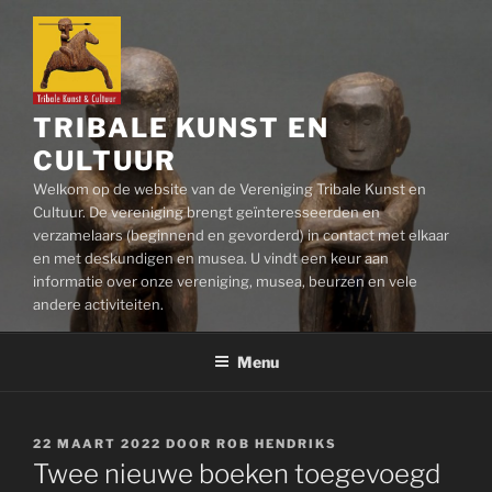
Ga
naar
de
inhoud
TRIBALE KUNST EN
CULTUUR
Welkom op de website van de Vereniging Tribale Kunst en
Cultuur. De vereniging brengt geïnteresseerden en
verzamelaars (beginnend en gevorderd) in contact met elkaar
en met deskundigen en musea. U vindt een keur aan
informatie over onze vereniging, musea, beurzen en vele
andere activiteiten.
Menu
GEPLAATST
22 MAART 2022
DOOR
ROB HENDRIKS
OP
Twee nieuwe boeken toegevoegd