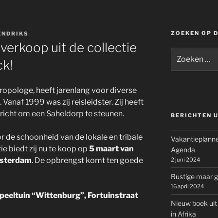
ZOEKEN OP 
ENDRIKS
verkoop uit de collectie
Zoeken
ck!
naar:
ropologe, heeft jarenlang voor diverse
Vanaf 1999 was zij reisleidster. Zij heeft
richt om een Saheldorp te steunen.
BERICHTEN U
oor de schoonheid van de lokale en tribale
Vakantieplanne
ie biedt zij nu te koop op
5 maart van
Agenda
msterdam
. De opbrengst komt ten goede
2 juni 2024
Rustige maar g
16 april 2024
peeltuin “Wittenburg”, Fortuinstraat
Nieuw boek uit
in Afrika