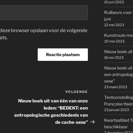
10 juni 2023
Ruilbeurs voor 
juni
22 mei 2023
in deze browser opslaan voor de volgende
Kunstroute met
ats.
20 mei 2023
Nieuw boek uit
16 mei 2023
Nieuw boek uit
een antropolog
sexe”
23 maart 2023
VOLGENDE
Volgend
Tentoonstelling
bericht
Nieuw boek uit van één van onze
Françoise Haec
leden: “BEDEKT: een
23 januari 2023
antropologische geschiedenis van
Kwartaalblad T
de cache-sexe”
beschikbaar
7 december 2022