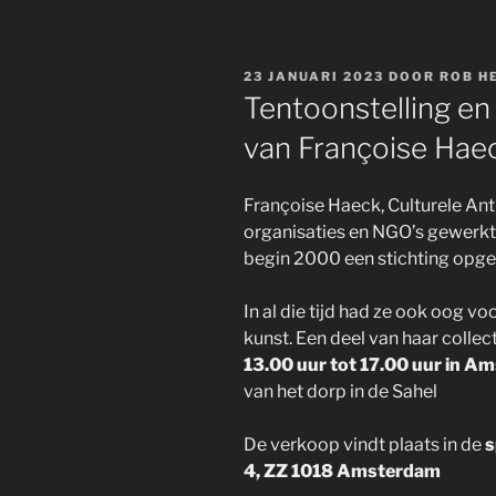
GEPLAATST
23 JANUARI 2023
DOOR
ROB H
OP
Tentoonstelling en 
van Françoise Hae
Françoise Haeck, Culturele Ant
organisaties en NGO’s gewerkt. 
begin 2000 een stichting opge
In al die tijd had ze ook oog v
kunst. Een deel van haar collect
13.00 uur tot 17.00 uur in A
van het dorp in de Sahel
De verkoop vindt plaats in de
s
4, ZZ 1018 Amsterdam