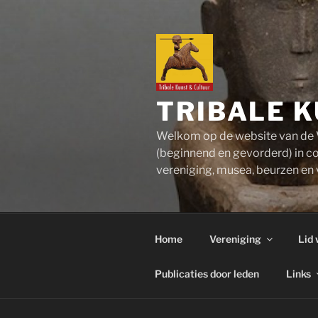
Ga
naar
de
inhoud
TRIBALE K
Welkom op de website van de V
(beginnend en gevorderd) in co
vereniging, musea, beurzen en v
Home
Vereniging
Lid
Publicaties door leden
Links