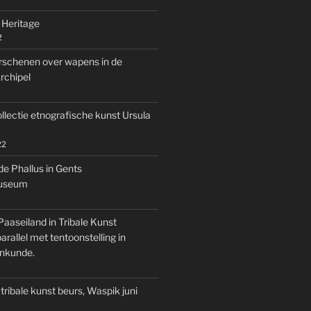
 Heritage
2
rschenen over wapens in de
rchipel
2
llectie etnografische kunst Ursula
22
de Phallus in Gents
museum
Paaseiland in Tribale Kunst
rallel met tentoonstelling in
nkunde.
tribale kunst beurs, Waspik juni