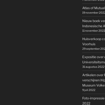
Atlas of Mutual
19 november 202
Nieuw boek ve
Indonesische A
11 november 202
Huisverkoop co
Voorhuis
29 september 20
Expositie over 
Universiteits
31 augustus 2022
Artikelen over 
verschijnen ￼pa
Museum Volke
9 juli 2022
Foto-impressie 
2022