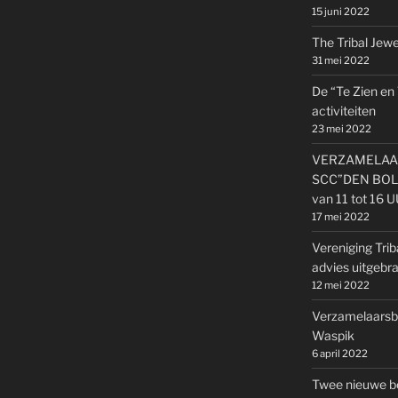
15 juni 2022
The Tribal Jewel
31 mei 2022
De “Te Zien en
activiteiten
23 mei 2022
VERZAMELAAR
SCC”DEN BOLD
van 11 tot 16 
17 mei 2022
Vereniging Trib
advies uitgebr
12 mei 2022
Verzamelaarsbe
Waspik
6 april 2022
Twee nieuwe b