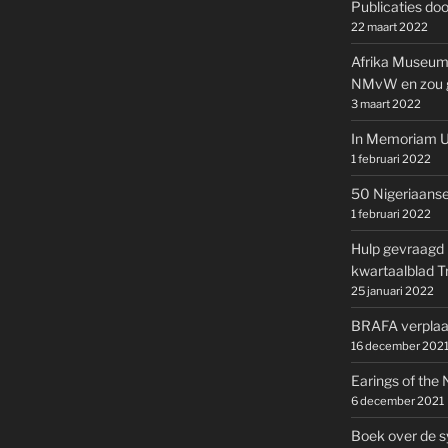
Publicaties doo
22 maart 2022
Afrika Museum s
NMvW en zou ge
3 maart 2022
In Memoriam U
1 februari 2022
50 Nigeriaanse
1 februari 2022
Hulp gevraagd 
kwartaalblad T
25 januari 2022
BRAFA verplaat
16 december 202
Earings of the
6 december 2021
Boek over de s