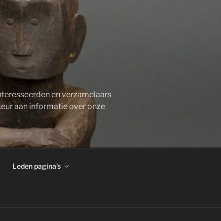
ïnteresseerden en verzamelaars
keur aan informatie over onze
Leden pagina’s