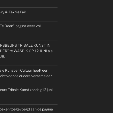
ry & Textile Fair
 Te Doen” pagina weer vol
SBEURS TRIBALE KUNST IN
ER” te WASPIK OP 12 JUNI a.s.
UUR.
ale Kunst en Cultuur heeft een
acht voor de oudere verzamelaar.
urs Tribale Kunst zondag 12 juni
oeken toegevoegd aan de pagina