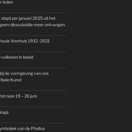
r leden
tapt per januari 2025 uit het
en rijkssubsidie meer ontvangen.
rsula Voorhuis 1932 -2021
 volkeren in beeld
bij de vormgeving van ons
ribale Kunst
st naar 19 – 26 juni
1
 Naga
ymboliek van de Phallus