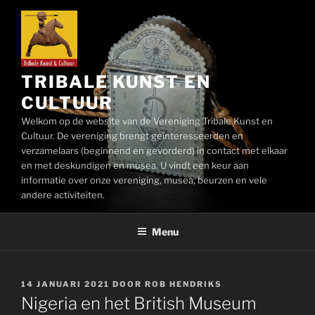
Ga
naar
de
inhoud
TRIBALE KUNST EN
CULTUUR
Welkom op de website van de Vereniging Tribale Kunst en
Cultuur. De vereniging brengt geïnteresseerden en
verzamelaars (beginnend en gevorderd) in contact met elkaar
en met deskundigen en musea. U vindt een keur aan
informatie over onze vereniging, musea, beurzen en vele
andere activiteiten.
Menu
GEPLAATST
14 JANUARI 2021
DOOR
ROB HENDRIKS
OP
Nigeria en het British Museum