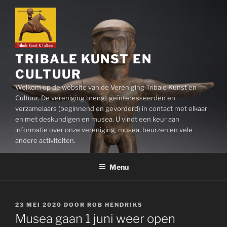
Ga
naar
de
inhoud
TRIBALE KUNST EN
CULTUUR
Welkom op de website van de Vereniging Tribale Kunst en
Cultuur. De vereniging brengt geïnteresseerden en
verzamelaars (beginnend en gevorderd) in contact met elkaar
en met deskundigen en musea. U vindt een keur aan
informatie over onze vereniging, musea, beurzen en vele
andere activiteiten.
Menu
GEPLAATST
23 MEI 2020
DOOR
ROB HENDRIKS
OP
Musea gaan 1 juni weer open