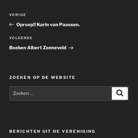
Berichtnavigatie
Vorig
VORIGE
bericht
Oproep!! Karin van Paassen.
Volgend
VOLGENDE
bericht
Boeken Albert Zonneveld
ZOEKEN OP DE WEBSITE
Zoeken
Zoeke
naar:
BERICHTEN UIT DE VERENIGING