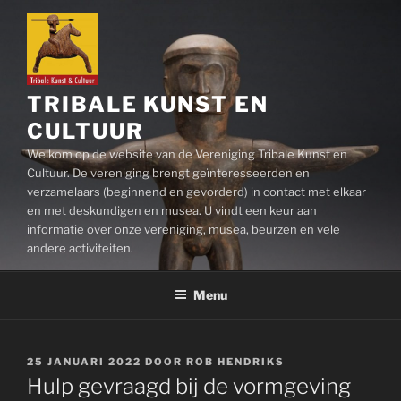
Ga
naar
de
inhoud
TRIBALE KUNST EN
CULTUUR
Welkom op de website van de Vereniging Tribale Kunst en
Cultuur. De vereniging brengt geïnteresseerden en
verzamelaars (beginnend en gevorderd) in contact met elkaar
en met deskundigen en musea. U vindt een keur aan
informatie over onze vereniging, musea, beurzen en vele
andere activiteiten.
Menu
GEPLAATST
25 JANUARI 2022
DOOR
ROB HENDRIKS
OP
Hulp gevraagd bij de vormgeving