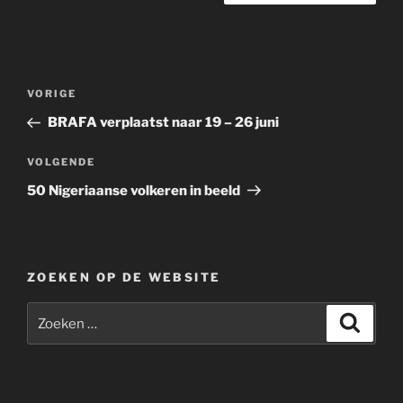
Berichtnavigatie
Vorig
VORIGE
bericht
BRAFA verplaatst naar 19 – 26 juni
Volgend
VOLGENDE
bericht
50 Nigeriaanse volkeren in beeld
ZOEKEN OP DE WEBSITE
Zoeken
Zoeke
naar: