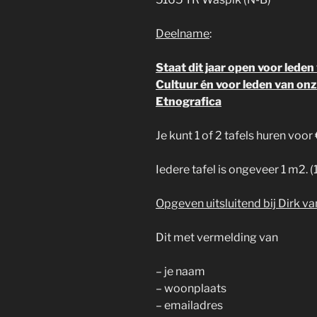
Deelname
:
Staat dit jaar open voor lede
Cultuur én voor leden van onz
Etnografica
Je kunt 1 of 2 tafels huren voor 
Iedere tafel is ongeveer 1 m2. (
Opgeven uitsluitend bij Dirk va
Dit met vermelding van
– je naam
– woonplaats
– emailadres