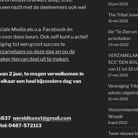
15 juni 2022
n een nazit met de deelnemers ook wel
The Tribal Jewel
31 mei 2022
ociale Media als o.a. Facebook én
De “Te Zien en
oor deze beurs. Ook zelf kunt u actief
activiteiten
iging tot een groot succes te
23 mei 2022
erzamelaars op deze dag en op de
VERZAMELAAR
eker hiervan deel uit te maken.
SCC”DEN BOLD
van 11 tot 16 
 van 2 jaar, te mogen verwelkomen in
17 mei 2022
elkaar een heel bijzondere dag van
Vereniging Trib
advies uitgebr
12 mei 2022
Verzamelaarsbe
Waspik
84837
wereldkunst@gmail.com
6 april 2022
r tel: 0487-572113
Twee nieuwe b