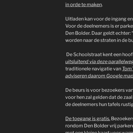
in orde te maken
Uitladen kan voor de ingang en
Voor de deelnemers is er park
Den Bolder. Daar geldt echter: 
worden naar de s
De Schoolstraat kent een hoof
uitsluitend via deze parallelwe
traditionele navigatie van
TomT
adviseren daarom Google ma
De beurs is voor bezoekers van
voor hen zal gelden dat de zaa
de deelnemers hun tafels rustig
De toegang is gratis.
Bezoekers
rondom Den Bolder vrij parkere
met een kleine kaart voor warm