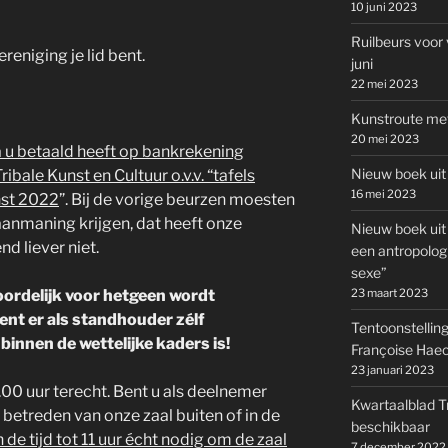
10 juni 2023
Ruilbeurs voor 
reniging je lid bent.
juni
22 mei 2023
Kunstroute met
20 mei 2023
a u betaald heeft op bankrekening
Nieuw boek uit
ale Kunst en Cultuur o.v.v. “tafels
16 mei 2023
nst 2022
”. Bij de vorige beurzen moesten
anmaning krijgen, dat heeft onze
Nieuw boek uit
d liever niet.
een antropolog
sexe”
oordelijk voor hetgeen wordt
23 maart 2023
ent er als standhouder zélf
Tentoonstelling
binnen de wettelijke kaders is!
Françoise Haec
23 januari 2023
00 uur terecht. Bent u als deelnemer
Kwartaalblad T
t betreden van onze zaal buiten of in de
beschikbaar
e tijd tot 11 uur écht nodig om de zaal
7 december 2022