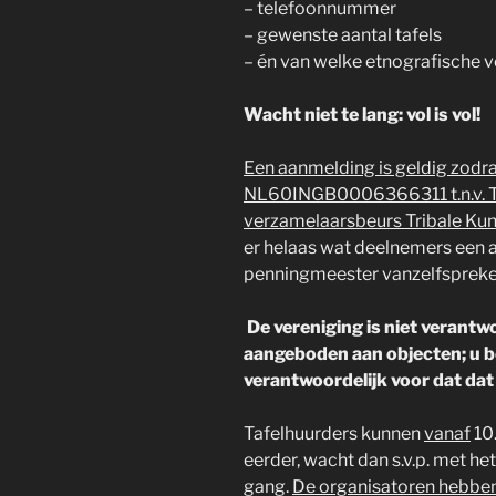
– telefoonnummer
– gewenste aantal tafels
– én van welke etnografische ve
Wacht niet te lang: vol is vol!
Een aanmelding is geldig zodr
NL60INGB0006366311 t.n.v. Trib
verzamelaarsbeurs Tribale Ku
er helaas wat deelnemers een a
penningmeester vanzelfspreken
De vereniging is niet verantw
aangeboden aan objecten; u b
verantwoordelijk voor dat dat 
Tafelhuurders kunnen
vanaf
10.
eerder, wacht dan s.v.p. met he
gang.
De organisatoren hebben d