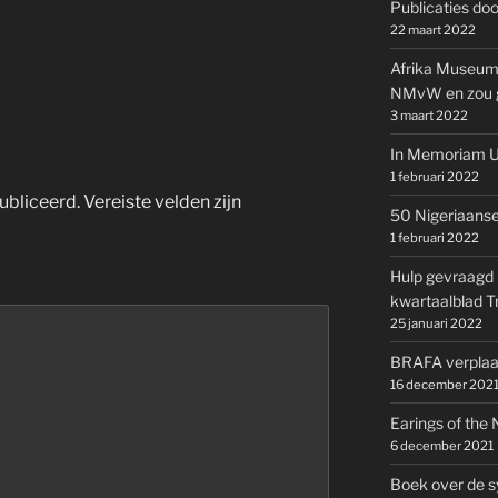
Publicaties doo
22 maart 2022
Afrika Museum s
NMvW en zou ge
3 maart 2022
In Memoriam U
1 februari 2022
ubliceerd.
Vereiste velden zijn
50 Nigeriaanse
1 februari 2022
Hulp gevraagd 
kwartaalblad T
25 januari 2022
BRAFA verplaat
16 december 202
Earings of the
6 december 2021
Boek over de s