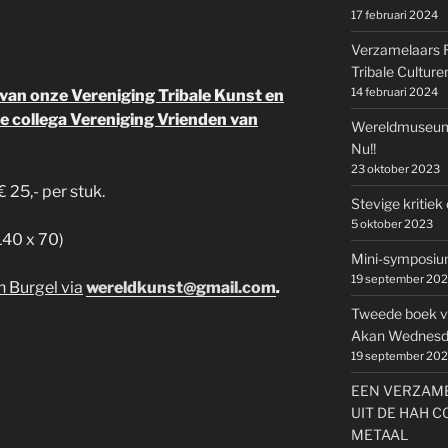
17 februari 2024
Verzamelaars Ru
Tribale Culturen
14 februari 2024
n van onze Vereniging Tribale Kunst en
e collega Vereniging Vrienden van
Wereldmuseum
Nu!!
23 oktober 2023
€ 25,- per stuk.
Stevige kritie
5 oktober 2023
140 x 70)
Mini-symposium
19 september 20
n Burgel via
wereldkunst@gmail.com
.
Tweede boek v
Akan Wednesda
19 september 20
EEN VERZAME
UIT DE HAH C
METAAL