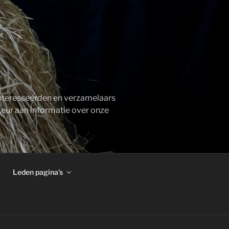
ïnteresseerden en verzamelaars
keur aan informatie over onze
Leden pagina’s