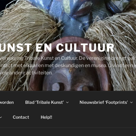
UNST EN CULTUUR
ereniging Tribale Kunst en Cultuur. De vereniging brengt ge
ntact met elkaar en met deskundigen en musea. U vindt een 
ele andere activiteiten.
 worden
Blad ‘Tribale Kunst’
Nieuwsbrief ‘Footprints’
Contact
Help!!