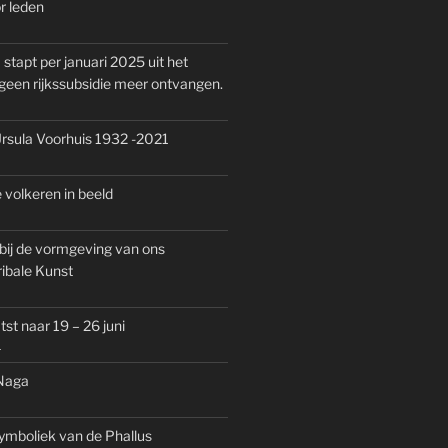
r leden
tapt per januari 2025 uit het
en rijkssubsidie meer ontvangen.
rsula Voorhuis 1932 -2021
 volkeren in beeld
bij de vormgeving van ons
ribale Kunst
st naar 19 – 26 juni
1
 Naga
ymboliek van de Phallus