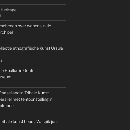
 Heritage
2
rschenen over wapens in de
rchipel
2
llectie etnografische kunst Ursula
22
de Phallus in Gents
museum
Paaseiland in Tribale Kunst
rallel met tentoonstelling in
nkunde.
tribale kunst beurs, Waspik juni