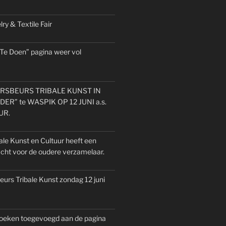
ry & Textile Fair
 Te Doen” pagina weer vol
SBEURS TRIBALE KUNST IN
ER” te WASPIK OP 12 JUNI a.s.
UUR.
ale Kunst en Cultuur heeft een
acht voor de oudere verzamelaar.
urs Tribale Kunst zondag 12 juni
oeken toegevoegd aan de pagina