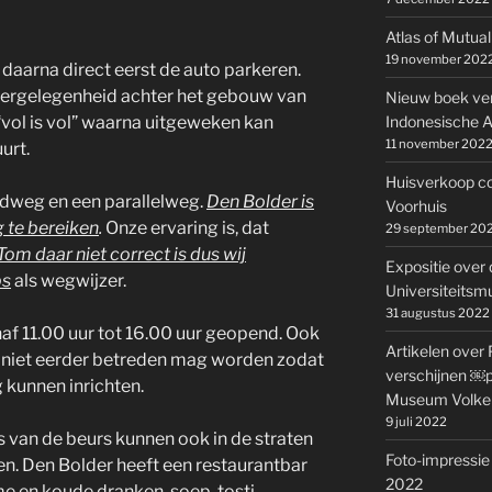
.
Atlas of Mutual
19 november 202
 daarna direct eerst de auto parkeren.
eergelegenheid achter het gebouw van
Nieuw boek ve
“vol is vol” waarna uitgeweken kan
Indonesische A
11 november 202
traten in de buurt.
Huisverkoop co
dweg en een parallelweg.
Den Bolder is
Voorhuis
g te bereiken
.
Onze ervaring is, dat
29 september 20
om daar niet correct is dus wij
Expositie over 
ps
als wegwijzer.
Universiteits
31 augustus 2022
af 11.00 uur tot 16.00 uur geopend. Ook
Artikelen over 
l niet eerder betreden mag worden zodat
verschijnen ￼pa
 kunnen inrichten.
Museum Volke
9 juli 2022
 van de beurs kunnen ook in de straten
Foto-impressie 
n. Den Bolder heeft een restaurantbar
2022
e en koude dranken, soep, tosti,